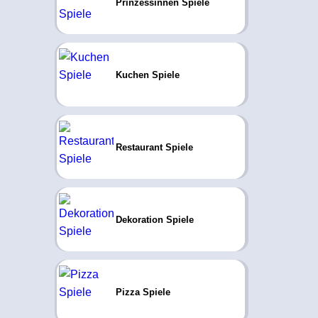
Prinzessinnen Spiele
Kuchen Spiele
Restaurant Spiele
Dekoration Spiele
Pizza Spiele