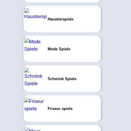
Haustierspiele
Mode Spiele
Schmink Spiele
Friseur spiele