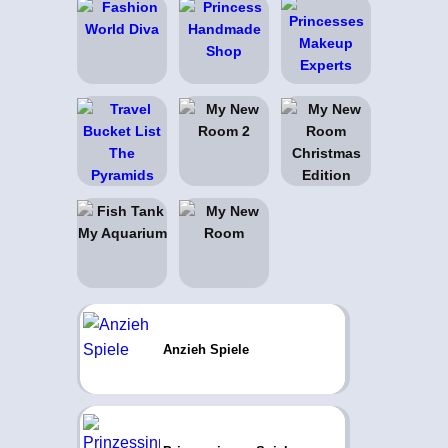
Anzieh Spiele