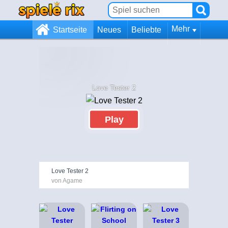
Mehr
Startseite
Neues
Beliebte
Love Tester 2
Play
Love Tester 2
von Agame