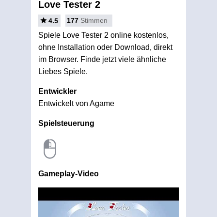
Love Tester 2
177
Stimmen
4.5
Spiele Love Tester 2 online kostenlos,
ohne Installation oder Download, direkt
im Browser. Finde jetzt viele ähnliche
Liebes Spiele.
Entwickler
Entwickelt von Agame
Spielsteuerung
Gameplay-Video