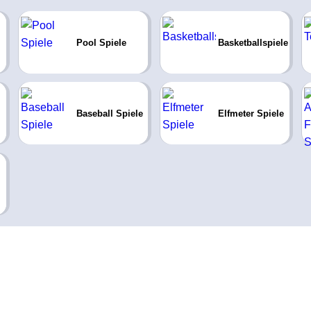
Pool Spiele
Basketballspiele
Baseball Spiele
Elfmeter Spiele