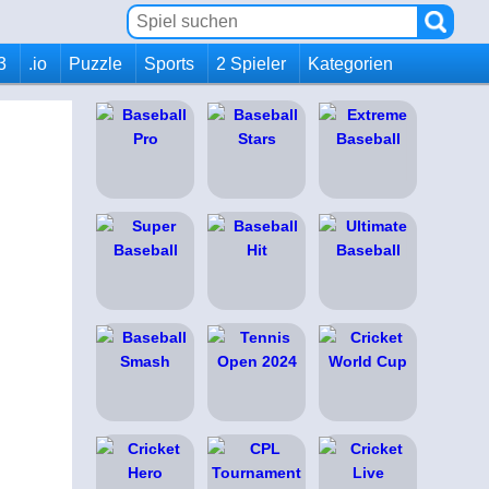
3
.io
Puzzle
Sports
2 Spieler
Kategorien