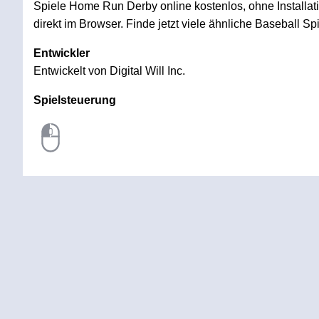
Spiele Home Run Derby online kostenlos, ohne Installa
direkt im Browser. Finde jetzt viele ähnliche Baseball Spi
Entwickler
Entwickelt von Digital Will Inc.
Spielsteuerung