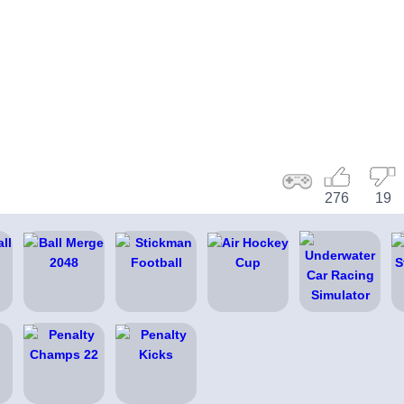
276
19