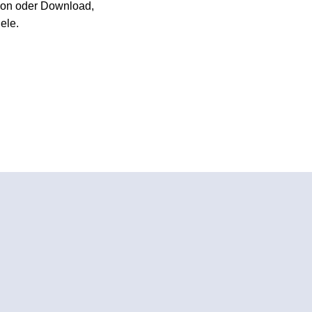
tion oder Download,
ele.