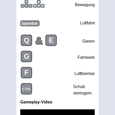
W
Bewegung
A
S
D
Spacebar
Luftfahrt
&
Q
E
Gieren
G
Fahrwerk
F
Luftbremse
Schub
CTRL
verringern
Gameplay-Video