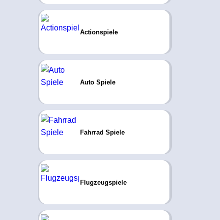
Actionspiele
Auto Spiele
Fahrrad Spiele
Flugzeugspiele