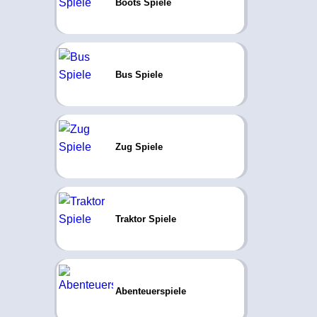
Boots Spiele
Bus Spiele
Zug Spiele
Traktor Spiele
Abenteuerspiele