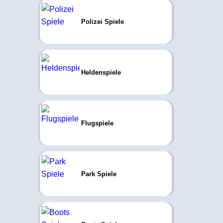
Polizei Spiele
Heldenspiele
Flugspiele
Park Spiele