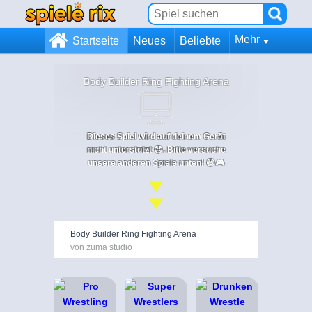
Mehr
Startseite
Neues
Beliebte
Body Builder Ring Fighting Arena
Dieses Spiel wird auf deinem Gerät
nicht unterstützt 😞. Bitte versuche
unsere anderen Spiele unten! 😄🎮
Body Builder Ring Fighting Arena
von zuma studio