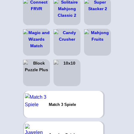
Match 3 Spiele