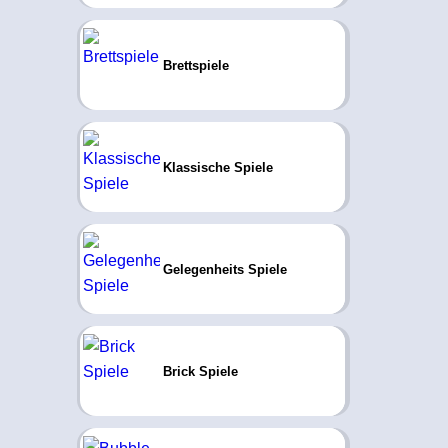
Brettspiele
Klassische Spiele
Gelegenheits Spiele
Brick Spiele