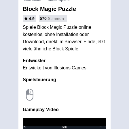
Block Magic Puzzle
570
Stimmen
4.9
Spiele Block Magic Puzzle online
kostenlos, ohne Installation oder
Download, direkt im Browser. Finde jetzt
viele ähnliche Block Spiele.
Entwickler
Entwickelt von Illusions Games
Spielsteuerung
Gameplay-Video