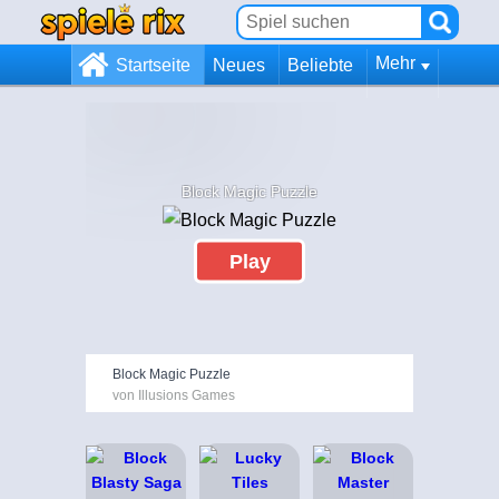
Mehr
Startseite
Neues
Beliebte
Block Magic Puzzle
Play
Block Magic Puzzle
von Illusions Games