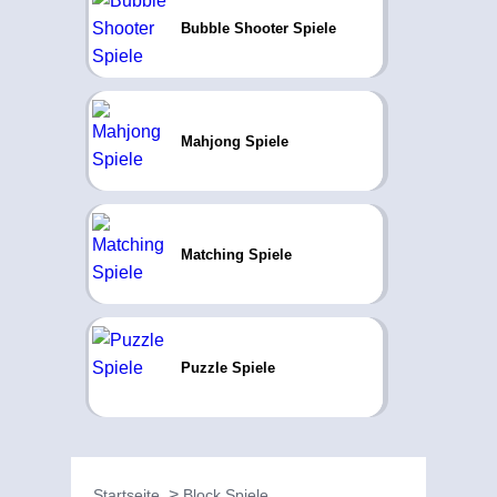
Bubble Shooter Spiele
Mahjong Spiele
Matching Spiele
Puzzle Spiele
Startseite
Block Spiele