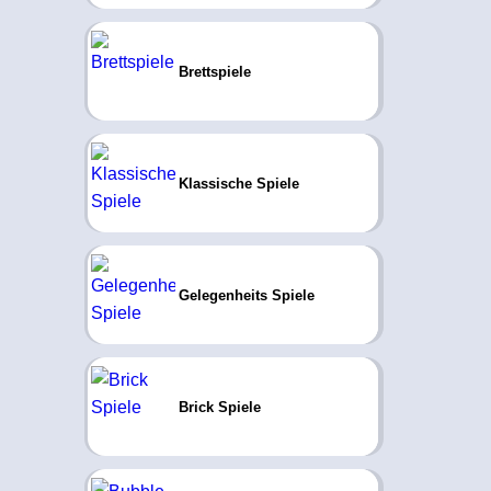
Brettspiele
Klassische Spiele
Gelegenheits Spiele
Brick Spiele