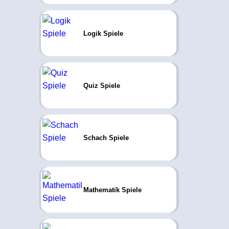
Logik Spiele
Quiz Spiele
Schach Spiele
Mathematik Spiele