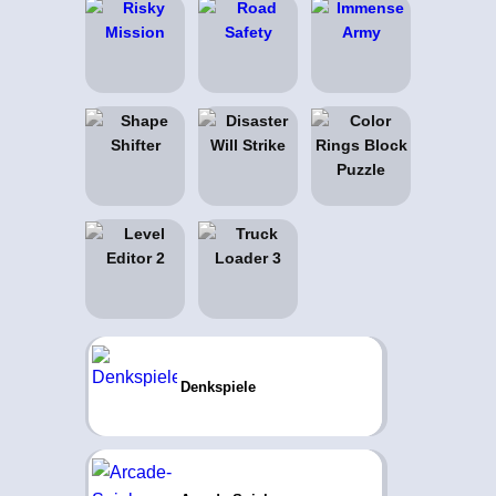
Denkspiele