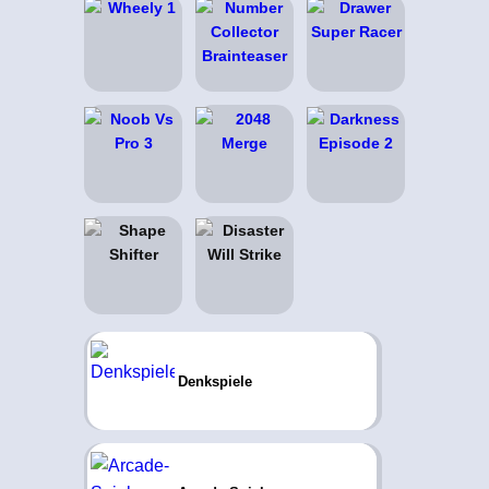
Denkspiele