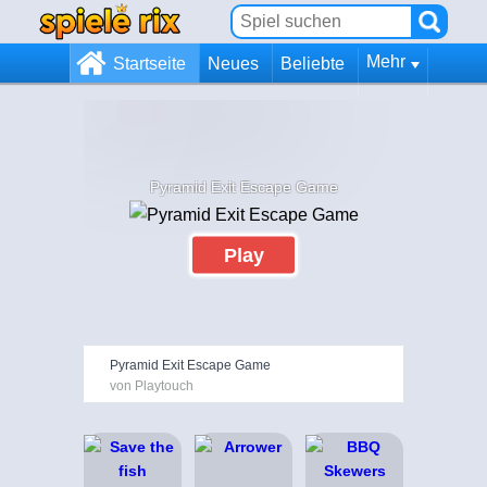
Mehr
Startseite
Neues
Beliebte
Pyramid Exit Escape Game
Play
Pyramid Exit Escape Game
von Playtouch