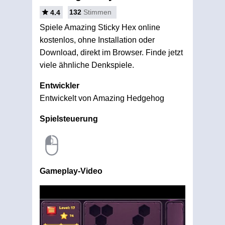
132
Stimmen
4.4
Spiele Amazing Sticky Hex online
kostenlos, ohne Installation oder
Download, direkt im Browser. Finde jetzt
viele ähnliche Denkspiele.
Entwickler
Entwickelt von Amazing Hedgehog
Spielsteuerung
Gameplay-Video