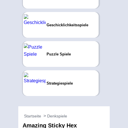
Geschicklichkeitsspiele
Puzzle Spiele
Strategiespiele
Startseite
Denkspiele
Amazing Sticky Hex