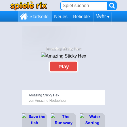
Mehr
Startseite
Neues
Beliebte
Amazing Sticky Hex
Play
Amazing Sticky Hex
von Amazing Hedgehog