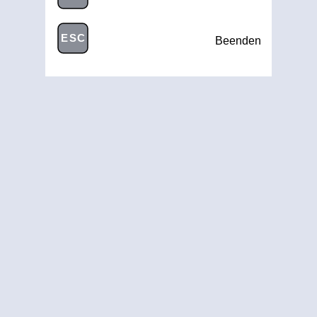
ESC
Beenden