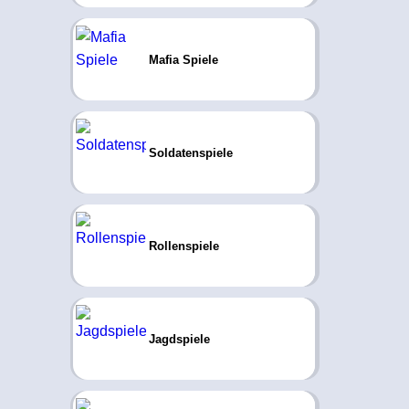
Mafia Spiele
Soldatenspiele
Rollenspiele
Jagdspiele