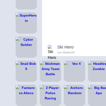
Ski Hero
von MarketJS