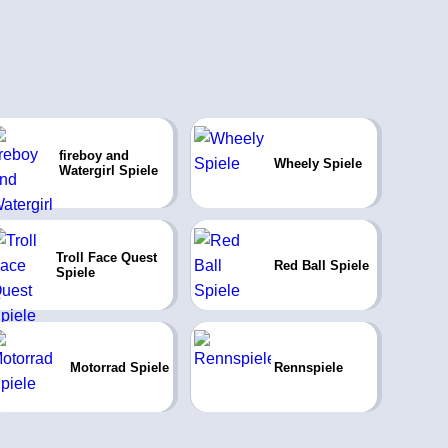
fireboy and
Wheely Spiele
Watergirl Spiele
Troll Face Quest
Red Ball Spiele
Spiele
Motorrad Spiele
Rennspiele