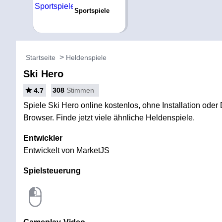
Sportspiele
Startseite
Heldenspiele
Ski Hero
308
Stimmen
4.7
Spiele Ski Hero online kostenlos, ohne Installation oder
Browser. Finde jetzt viele ähnliche Heldenspiele.
Entwickler
Entwickelt von MarketJS
Spielsteuerung