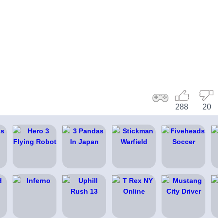
288
20