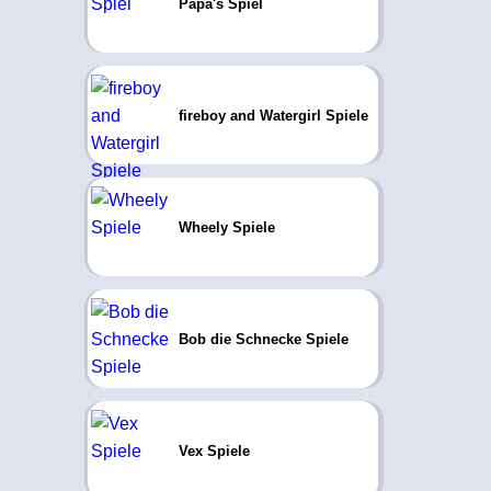
Papa's Spiel
fireboy and Watergirl Spiele
Wheely Spiele
Bob die Schnecke Spiele
Vex Spiele