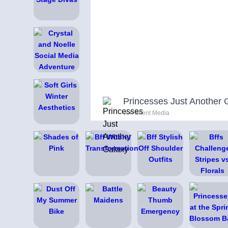
Princesses Just Another 
von Bitent Media