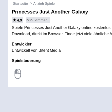
Startseite
Anzieh Spiele
Princesses Just Another Galaxy
585
Stimmen
4.9
Spiele Princesses Just Another Galaxy online kostenlos, 
Download, direkt im Browser. Finde jetzt viele ähnliche 
Entwickler
Entwickelt von Bitent Media
Spielsteuerung