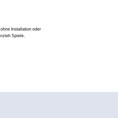
ohne Installation oder
Anzieh Spiele.