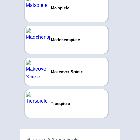
Malspiele
Mädchenspiele
Makeover Spiele
Tierspiele
Startseite
Anzieh Spiele