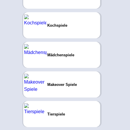
Kochspiele
Mädchenspiele
Makeover Spiele
Tierspiele