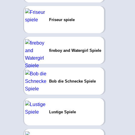
Friseur spiele
fireboy and Watergirl Spiele
Bob die Schnecke Spiele
Lustige Spiele