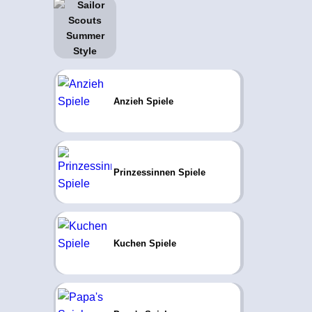
Anzieh Spiele
Prinzessinnen Spiele
Kuchen Spiele