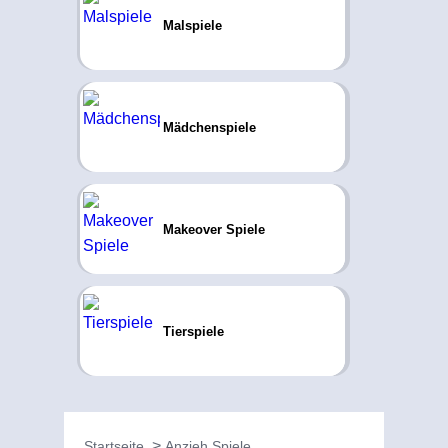
Malspiele
Mädchenspiele
Makeover Spiele
Tierspiele
Startseite
Anzieh Spiele