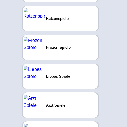
Katzenspiele
Frozen Spiele
Liebes Spiele
Arzt Spiele