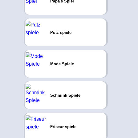
Papa's Spiel
Putz spiele
Mode Spiele
Schmink Spiele
Friseur spiele