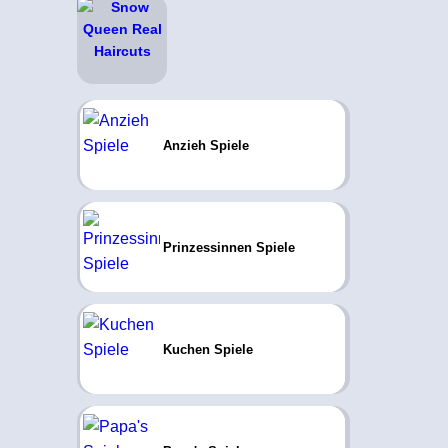
Anzieh Spiele
Prinzessinnen Spiele
Kuchen Spiele