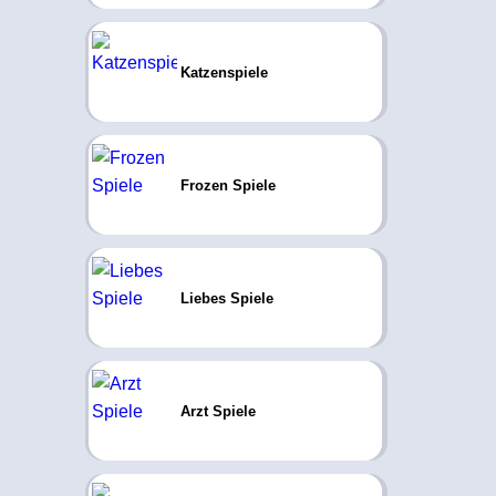
Katzenspiele
Frozen Spiele
Liebes Spiele
Arzt Spiele