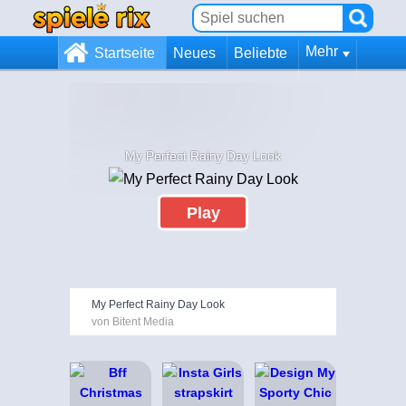
Mehr
Startseite
Neues
Beliebte
My Perfect Rainy Day Look
Play
My Perfect Rainy Day Look
von Bitent Media