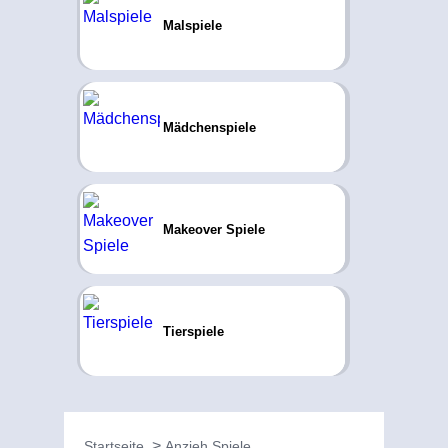
Malspiele
Mädchenspiele
Makeover Spiele
Tierspiele
Startseite
Anzieh Spiele