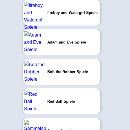
fireboy and Watergirl Spiele
Adam and Eve Spiele
Bob the Robber Spiele
Red Ball Spiele