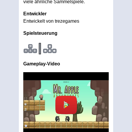
viele ähnliche Sammelspiele.
Entwickler
Entwickelt von trezegames
Spielsteuerung
|
W
A
S
D
Gameplay-Video