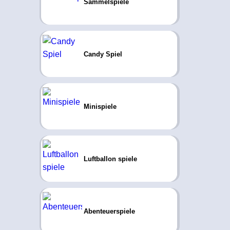
Sammelspiele
Candy Spiel
Minispiele
Luftballon spiele
Abenteuerspiele