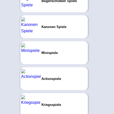
Bogenschießen Spiele
Kanonen Spiele
Minispiele
Actionspiele
Kriegsspiele