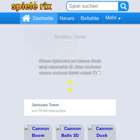
Mehr
Startseite
Neues
Beliebte
Janissary Tower
Dieses Spiel wird auf deinem Gerät
nicht unterstützt 😞. Bitte versuche
unsere anderen Spiele unten! 😄🎮
Janissary Tower
von RHM Interactive