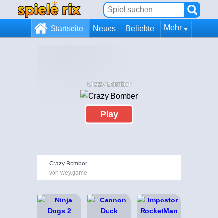
Mehr
Startseite
Neues
Beliebte
Crazy Bomber
Play
Crazy Bomber
von wey.game