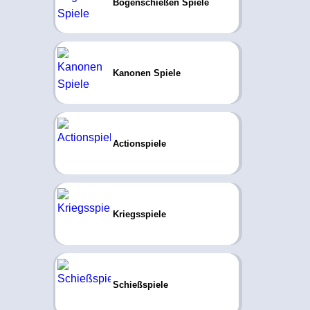
Bogenschießen Spiele
Kanonen Spiele
Actionspiele
Kriegsspiele
Schießspiele