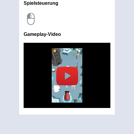
Spielsteuerung
Gameplay-Video