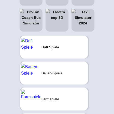
Drift Spiele
Bauen-Spiele
Farmspiele