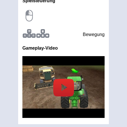
Spielsteuerung
W
Bewegung
A
S
D
Gameplay-Video