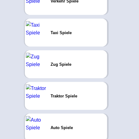
Verkehr Spiele
Taxi Spiele
Zug Spiele
Traktor Spiele
Auto Spiele