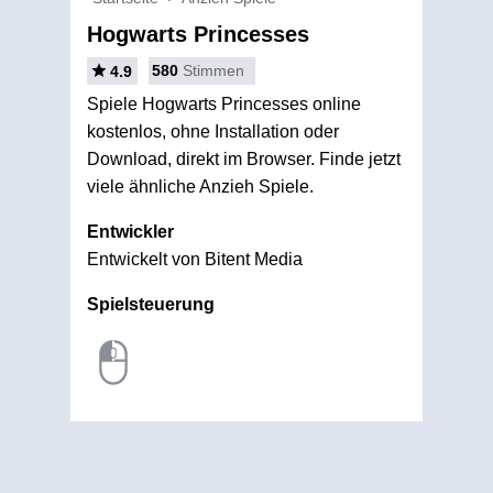
Hogwarts Princesses
580
Stimmen
4.9
Spiele Hogwarts Princesses online
kostenlos, ohne Installation oder
Download, direkt im Browser. Finde jetzt
viele ähnliche Anzieh Spiele.
Entwickler
Entwickelt von Bitent Media
Spielsteuerung