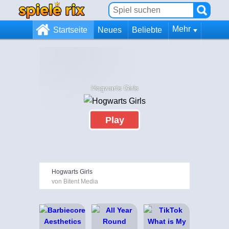
Mehr
Startseite
Neues
Beliebte
Hogwarts Girls
Play
Hogwarts Girls
von Bitent Media