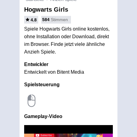
Hogwarts Girls
584
Stimmen
4.8
Spiele Hogwarts Girls online kostenlos,
ohne Installation oder Download, direkt
im Browser. Finde jetzt viele ähnliche
Anzieh Spiele.
Entwickler
Entwickelt von Bitent Media
Spielsteuerung
Gameplay-Video