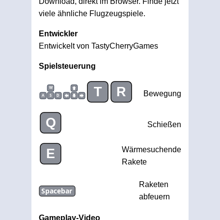
Download, direkt im Browser. Finde jetzt
viele ähnliche Flugzeugspiele.
Entwickler
Entwickelt von TastyCherryGames
Spielsteuerung
T
R
W
Bewegung
A
S
D
Q
Schießen
Wärmesuchende
E
Rakete
Raketen
Spacebar
abfeuern
Gameplay-Video