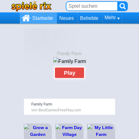
Mehr
Startseite
Neues
Beliebte
Family Farm
Play
Family Farm
von BestGamesFreePlay.com