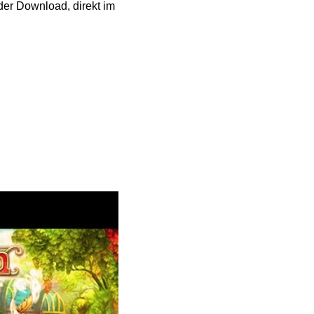
der Download, direkt im