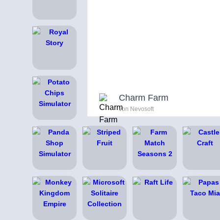
Charm Farm
von Nevosoft