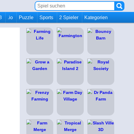
3
.io
Puzzle
Sports
2 Spieler
Kategorien