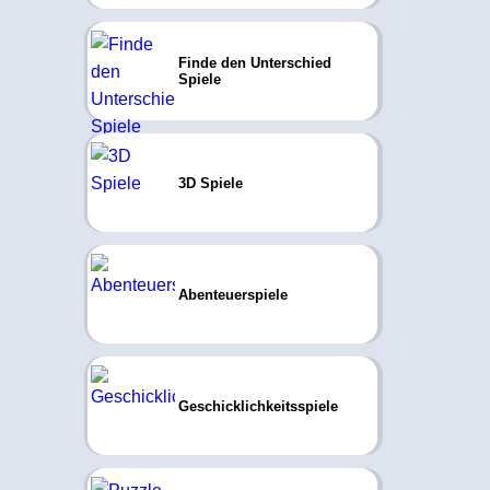
Finde den Unterschied
Spiele
3D Spiele
Abenteuerspiele
Geschicklichkeitsspiele