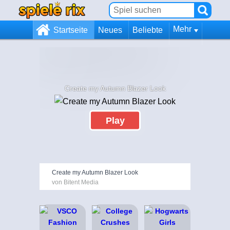
Mehr
Startseite
Neues
Beliebte
Create my Autumn Blazer Look
Play
Create my Autumn Blazer Look
von Bitent Media