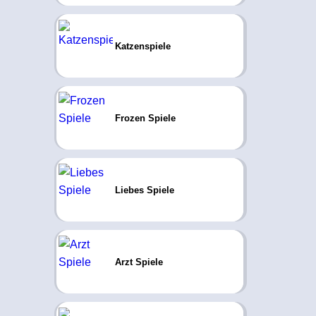
Katzenspiele
Frozen Spiele
Liebes Spiele
Arzt Spiele