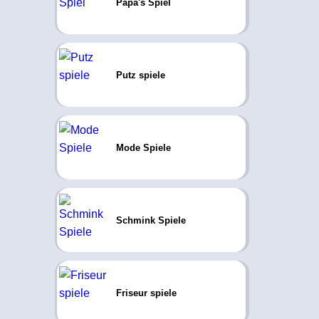
Papa's Spiel
Putz spiele
Mode Spiele
Schmink Spiele
Friseur spiele