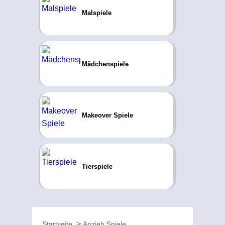
Malspiele
Mädchenspiele
Makeover Spiele
Tierspiele
Startseite
Anzieh Spiele