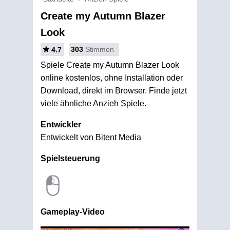
Create my Autumn Blazer
Look
303
Stimmen
4.7
Spiele Create my Autumn Blazer Look
online kostenlos, ohne Installation oder
Download, direkt im Browser. Finde jetzt
viele ähnliche Anzieh Spiele.
Entwickler
Entwickelt von Bitent Media
Spielsteuerung
Gameplay-Video