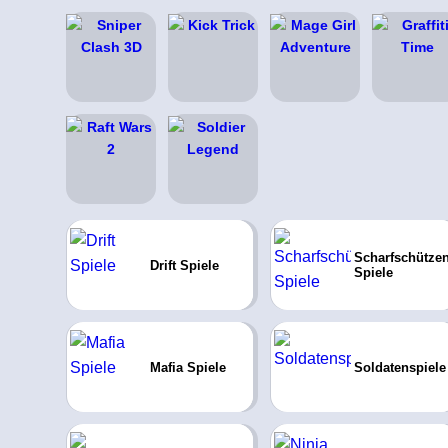
Scharfschütze
Drift Spiele
Spiele
Mafia Spiele
Soldatenspiele