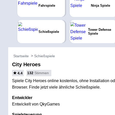
Fahrspiele
Ninja Spiele
Tower Defense
Schießspiele
Spiele
Startseite
Schießspiele
City Heroes
132
Stimmen
4.4
Spiele City Heroes online kostenlos, ohne Installation o
Browser. Finde jetzt viele ähnliche Schießspiele.
Entwickler
Entwickelt von QkyGames
Spielsteuerung