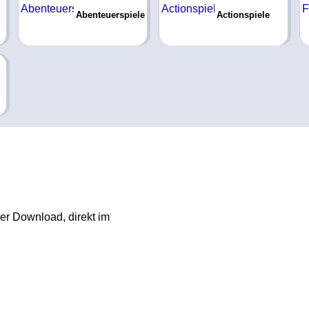
Abenteuerspiele
Actionspiele
der Download, direkt im