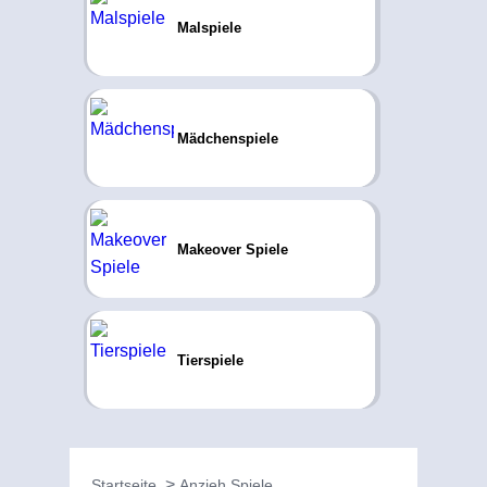
Malspiele
Mädchenspiele
Makeover Spiele
Tierspiele
Startseite
Anzieh Spiele