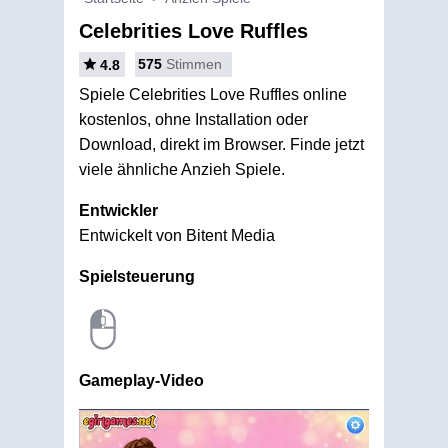
Celebrities Love Ruffles
575
Stimmen
4.8
Spiele Celebrities Love Ruffles online
kostenlos, ohne Installation oder
Download, direkt im Browser. Finde jetzt
viele ähnliche Anzieh Spiele.
Entwickler
Entwickelt von Bitent Media
Spielsteuerung
Gameplay-Video