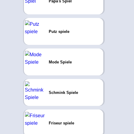
Papa's Spiel
Putz spiele
Mode Spiele
Schmink Spiele
Friseur spiele