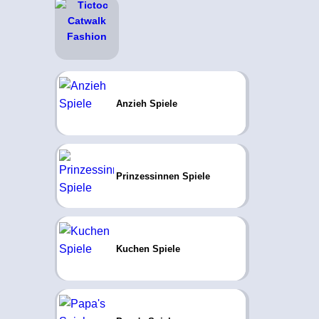
Anzieh Spiele
Prinzessinnen Spiele
Kuchen Spiele