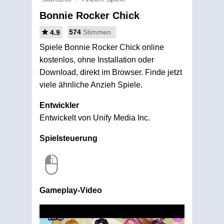
Bonnie Rocker Chick
574
Stimmen
4.9
Spiele Bonnie Rocker Chick online
kostenlos, ohne Installation oder
Download, direkt im Browser. Finde jetzt
viele ähnliche Anzieh Spiele.
Entwickler
Entwickelt von Unify Media Inc.
Spielsteuerung
Gameplay-Video