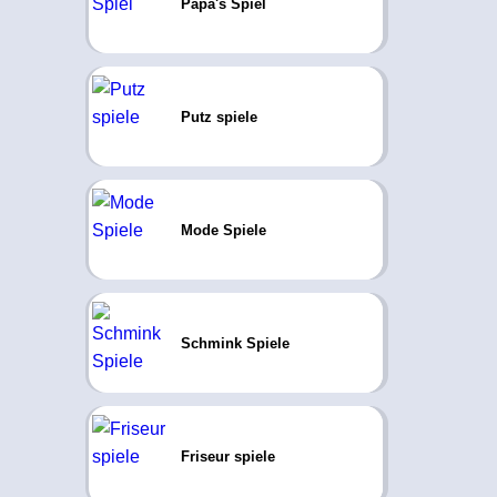
Papa's Spiel
Putz spiele
Mode Spiele
Schmink Spiele
Friseur spiele