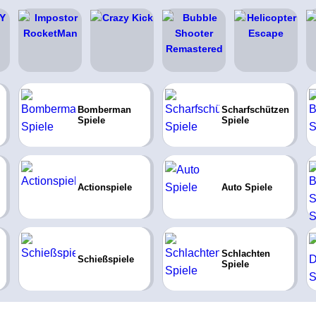
Bomberman
Scharfschützen
Spiele
Spiele
Actionspiele
Auto Spiele
Schlachten
Schießspiele
Spiele