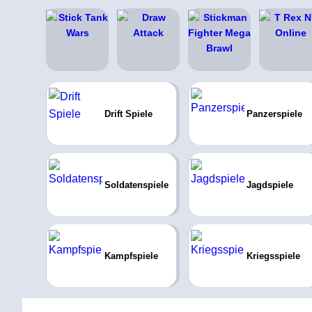
Drift Spiele
Panzerspiele
Soldatenspiele
Jagdspiele
Kampfspiele
Kriegsspiele