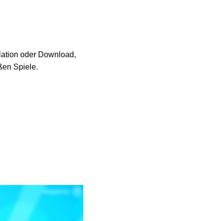
llation oder Download,
ßen Spiele.