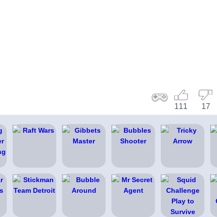
111
17