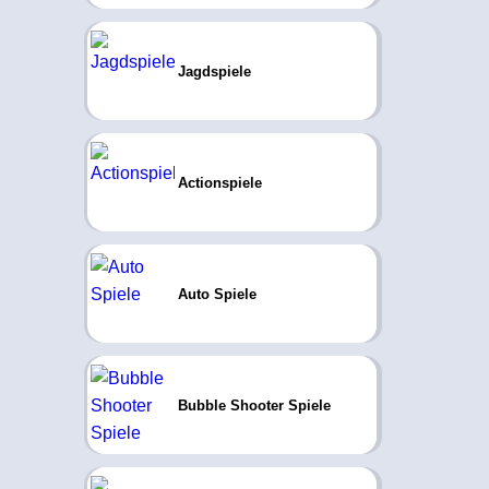
Jagdspiele
Actionspiele
Auto Spiele
Bubble Shooter Spiele