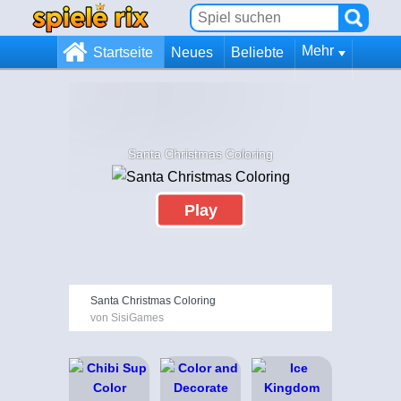
Mehr
Startseite
Neues
Beliebte
Santa Christmas Coloring
Play
Santa Christmas Coloring
von SisiGames