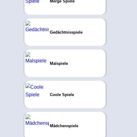
Merge Spiele
Gedächtnisspiele
Malspiele
Coole Spiele
Mädchenspiele