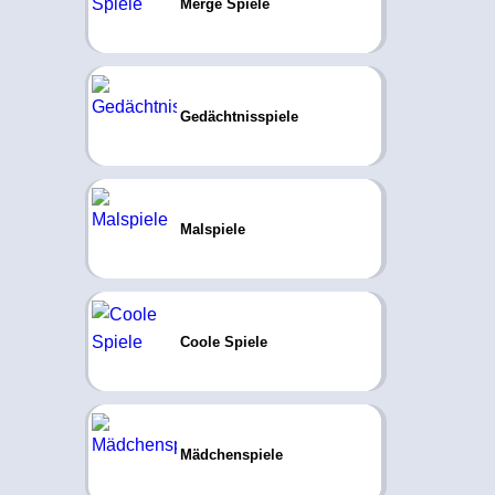
Merge Spiele
Gedächtnisspiele
Malspiele
Coole Spiele
Mädchenspiele