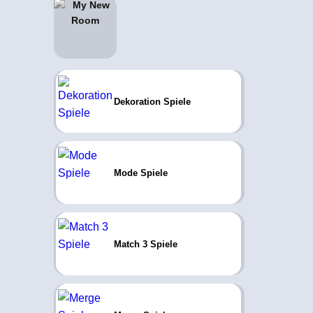
Dekoration Spiele
Mode Spiele
Match 3 Spiele