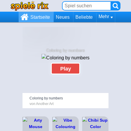
Mehr
Startseite
Neues
Beliebte
Coloring by numbers
Play
Coloring by numbers
von Another Art