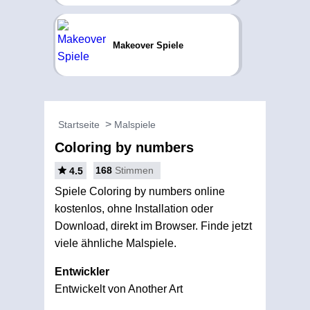
Makeover Spiele
Startseite
Malspiele
Coloring by numbers
168
Stimmen
4.5
Spiele Coloring by numbers online
kostenlos, ohne Installation oder
Download, direkt im Browser. Finde jetzt
viele ähnliche Malspiele.
Entwickler
Entwickelt von Another Art