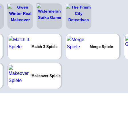
Match 3 Spiele
Merge Spiele
Makeover Spiele