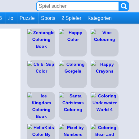
3
.io
Puzzle
Sports
2 Spieler
Kategorien