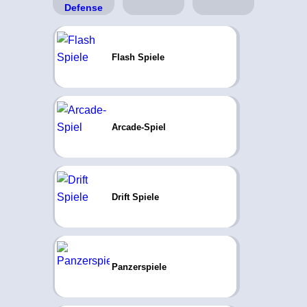
Flash Spiele
Arcade-Spiel
Drift Spiele
Panzerspiele