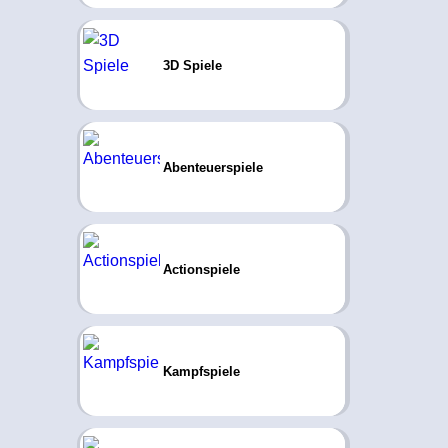
3D Spiele
Abenteuerspiele
Actionspiele
Kampfspiele