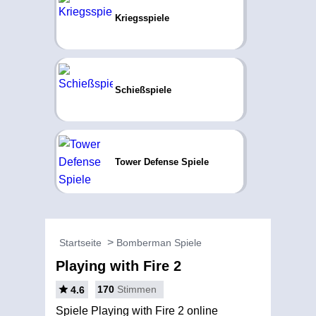
Kriegsspiele
Schießspiele
Tower Defense Spiele
Startseite
Bomberman Spiele
Playing with Fire 2
170
Stimmen
4.6
Spiele Playing with Fire 2 online