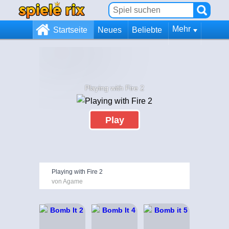
Mehr
Startseite
Neues
Beliebte
Playing with Fire 2
Play
Playing with Fire 2
von Agame