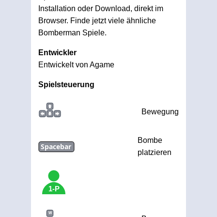
Installation oder Download, direkt im
Browser. Finde jetzt viele ähnliche
Bomberman Spiele.
Entwickler
Entwickelt von Agame
Spielsteuerung
Bewegung
Bombe
Spacebar
platzieren
1-P
W