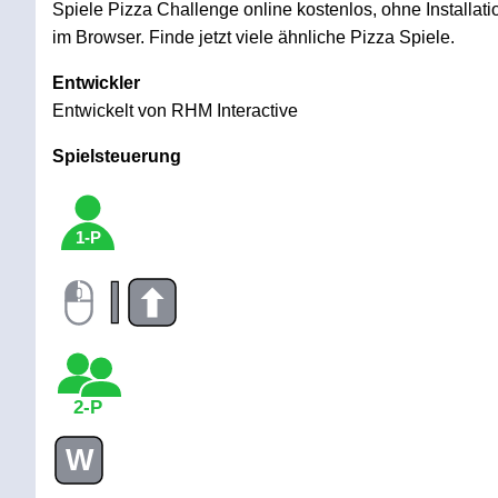
Spiele Pizza Challenge online kostenlos, ohne Installat
im Browser. Finde jetzt viele ähnliche Pizza Spiele.
Entwickler
Entwickelt von RHM Interactive
Spielsteuerung
1-P
|
2-P
W