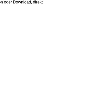
ion oder Download, direkt