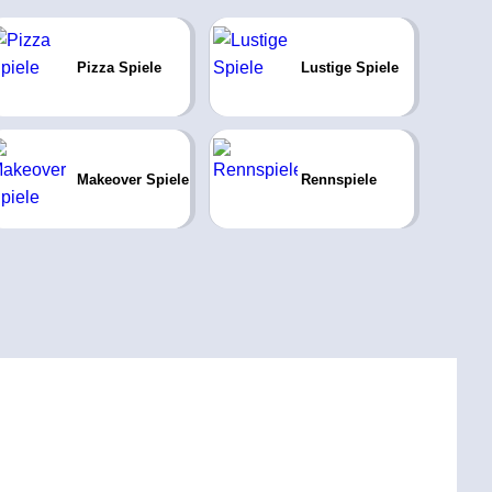
Pizza Spiele
Lustige Spiele
Makeover Spiele
Rennspiele