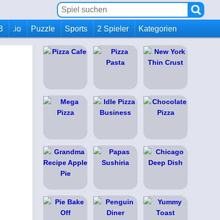
3
.io
Puzzle
Sports
2 Spieler
Kategorien