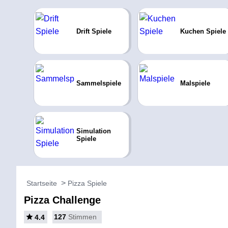
Drift Spiele
Kuchen Spiele
Sammelspiele
Malspiele
Simulation
Spiele
Startseite
Pizza Spiele
Pizza Challenge
127
Stimmen
4.4