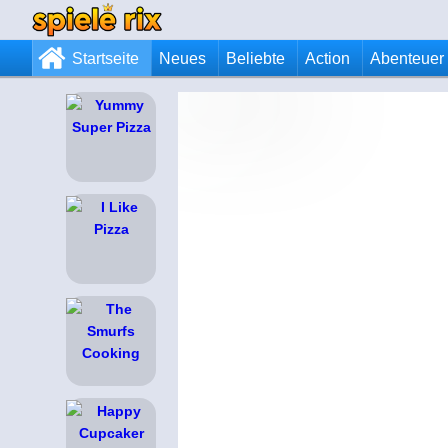
Startseite
Neues
Beliebte
Action
Abenteuer