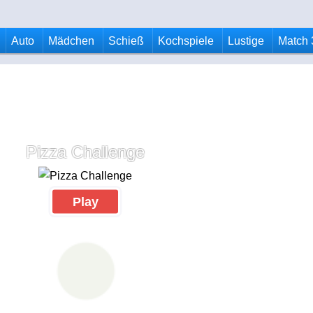
Auto
Mädchen
Schieß
Kochspiele
Lustige
Match 
Pizza Challenge
Play