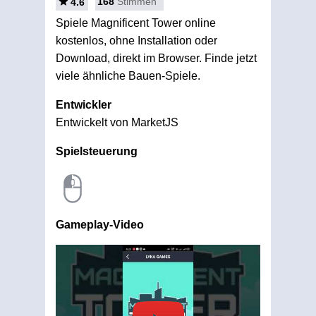
168
Stimmen
4.6
Spiele Magnificent Tower online
kostenlos, ohne Installation oder
Download, direkt im Browser. Finde jetzt
viele ähnliche Bauen-Spiele.
Entwickler
Entwickelt von MarketJS
Spielsteuerung
Gameplay-Video