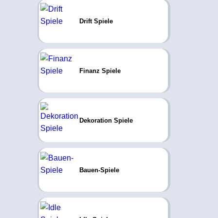
Drift Spiele
Finanz Spiele
Dekoration Spiele
Bauen-Spiele