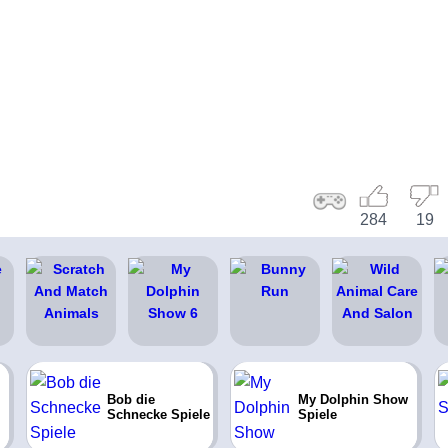
284
19
Bob die
My Dolphin Show
Schnecke Spiele
Spiele