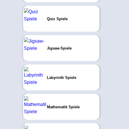
Quiz Spiele
Jigsaw-Spiele
Labyrinth Spiele
Mathematik Spiele