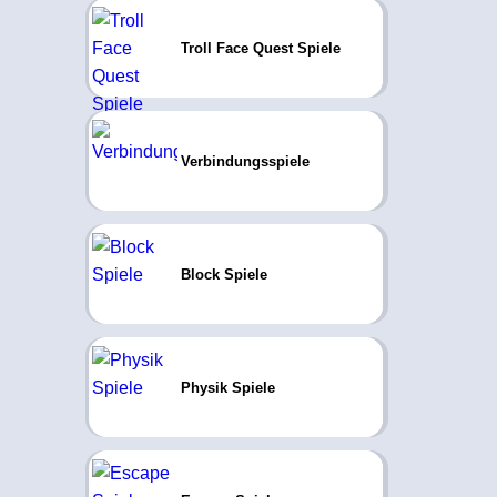
Troll Face Quest Spiele
Verbindungsspiele
Block Spiele
Physik Spiele