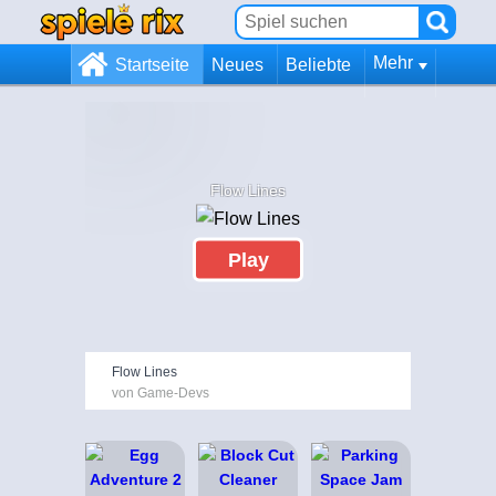
Mehr
Startseite
Neues
Beliebte
Flow Lines
Play
Flow Lines
von Game-Devs