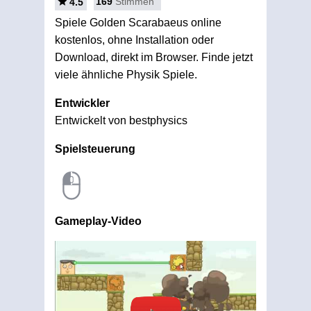
169
Stimmen
4.5
Spiele Golden Scarabaeus online
kostenlos, ohne Installation oder
Download, direkt im Browser. Finde jetzt
viele ähnliche Physik Spiele.
Entwickler
Entwickelt von bestphysics
Spielsteuerung
Gameplay-Video